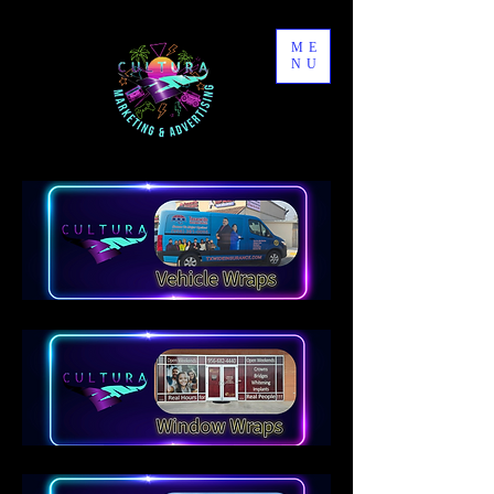
ME
NU